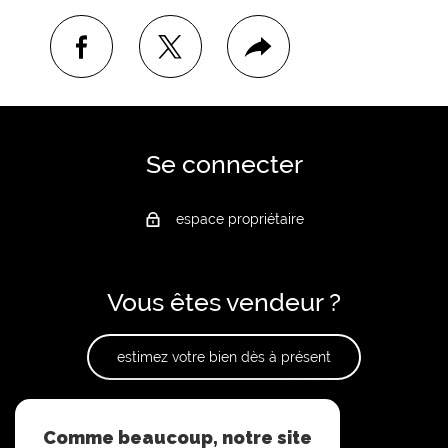
facebook
twitter
Plus
de
partage
Se connecter
espace propriétaire
Vous êtes vendeur ?
estimez votre bien dès à présent
Adhérents
Comme beaucoup, notre site