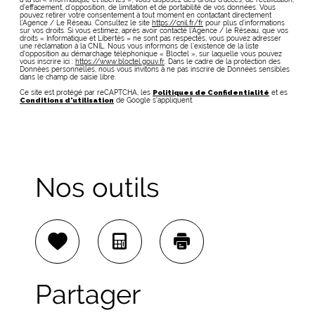
d’effacement, d’opposition, de limitation et de portabilité de vos données. Vous
pouvez retirer votre consentement à tout moment en contactant directement
l’Agence / Le Réseau. Consultez le site
https://cnil.fr/fr
pour plus d’informations
sur vos droits. Si vous estimez, après avoir contacté l'Agence / le Réseau, que vos
droits « Informatique et Libertés » ne sont pas respectés, vous pouvez adresser
une réclamation à la CNIL. Nous vous informons de l’existence de la liste
d'opposition au démarchage téléphonique « Bloctel », sur laquelle vous pouvez
vous inscrire ici :
https://www.bloctel.gouv.fr
. Dans le cadre de la protection des
Données personnelles, nous vous invitons à ne pas inscrire de Données sensibles
dans le champ de saisie libre.
Ce site est protégé par reCAPTCHA, les
Politiques de Confidentialité
et es
Conditions d'utilisation
de Google s'appliquent.
Nos outils
Sélectionner
Calculatrice
Imprimer
Partager