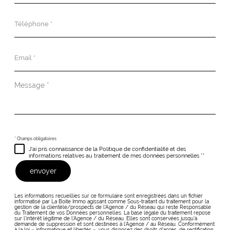
Téléphone
*
Email
*
Message
*
* Champs obligatoires
J'ai pris connaissance de la Politique de confidentialité et des
informations relatives au traitement de mes données personnelles **
envoyer
Les informations recueillies sur ce formulaire sont enregistrées dans un fichier
informatisé par La Boite Immo agissant comme Sous-traitant du traitement pour la
gestion de la clientèle/prospects de l'Agence / du Réseau qui reste Responsable
du Traitement de vos Données personnelles. La base légale du traitement repose
sur l'intérêt légitime de l'Agence / du Réseau. Elles sont conservées jusqu'à
demande de suppression et sont destinées à l'Agence / au Réseau. Conformément
à la loi « informatique et libertés », vous disposez des droits d’accès, de rectification,