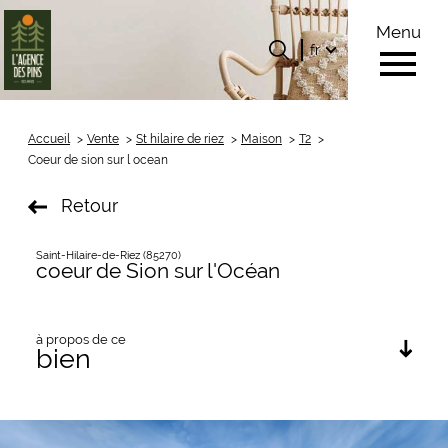
Menu
Langue
Langue
fr
0
Accueil
fr
Accueil
Vente
St hilaire de riez
Maison
T2
Coeur de sion sur l ocean
Retour
Saint-Hilaire-de-Riez (85270)
coeur de Sion sur l'Océan
à propos de ce
bien