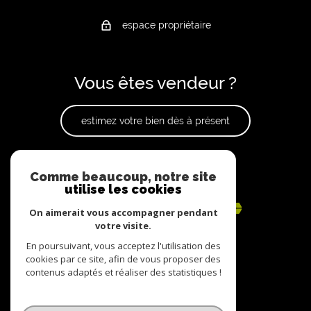
espace propriétaire
Vous êtes vendeur ?
estimez votre bien dès à présent
Adhérents
Comme beaucoup, notre site
utilise les cookies
On aimerait vous accompagner pendant
votre visite.
En poursuivant, vous acceptez l'utilisation des
cookies par ce site, afin de vous proposer des
contenus adaptés et réaliser des statistiques !
© 2022
Tous droits réservés