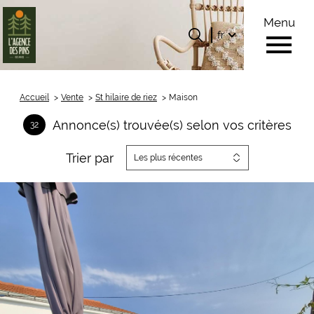
Menu
Langue
Langue
fr
0
Accueil
fr
Accueil
Vente
St hilaire de riez
Maison
Annonce(s) trouvée(s) selon vos critères
32
Trier par
Les plus récentes