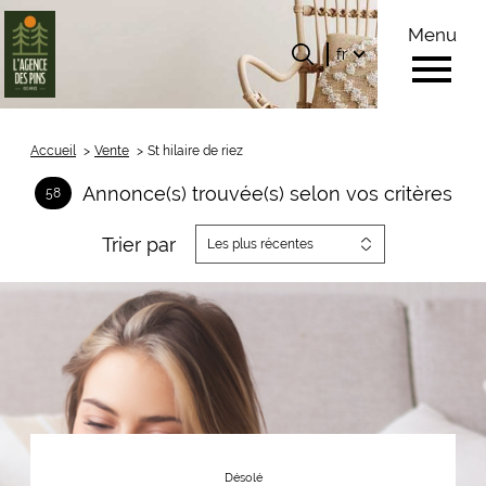
Menu
Langue
Langue
fr
0
Accueil
fr
Accueil
Vente
St hilaire de riez
Annonce(s) trouvée(s) selon vos critères
58
Trier par
Les plus récentes
Désolé