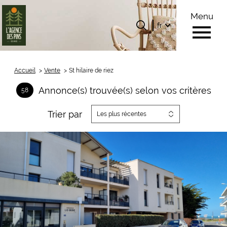
Menu
Langue
Langue
fr
0
Accueil
fr
Accueil
Vente
St hilaire de riez
Annonce(s) trouvée(s) selon vos critères
58
Trier par
Les plus récentes