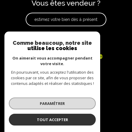
Vous êtes vendeur ?
estimez votre bien dès à présent
Adhérents
Comme beaucoup, notre site
utilise les cookies
On aimerait vous accompagner pendant
votre visite.
En poursuivant, vous acceptez l'utilisation des
cookies par ce site, afin de vous proposer des
contenus adaptés et réaliser des statistiques !
© 2022
Tous droits réservés
PARAMÉTRER
Traduction powered by Google
Nos honoraires
Plan du site
TOUT ACCEPTER
Mentions légales
Partenaires
Admin