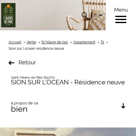
Menu
Langue
Langue
fr
0
Accueil
fr
Accueil
Vente
St hilaire de riez
Appartement
T2
Sion sur l ocean residence neuve
Retour
Saint-Hilaire-de-Riez (85270)
SION SUR L'OCEAN - Résidence neuve
à propos de ce
bien