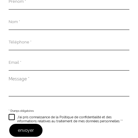
*
Nom
*
Téléphone
*
Email
*
Message
*
* Champs obligatoires
J'ai pris connaissance de la Politique de confidentialité et des
informations relatives au traitement de mes données personnelles **
envoyer