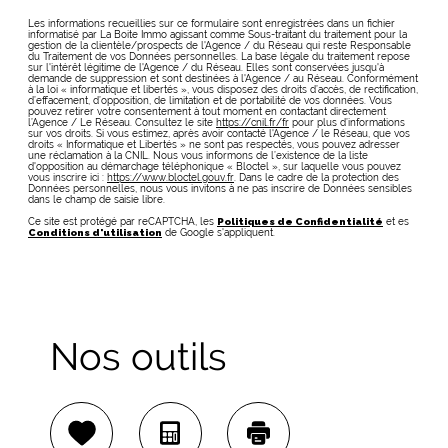
Les informations recueillies sur ce formulaire sont enregistrées dans un fichier
informatisé par La Boite Immo agissant comme Sous-traitant du traitement pour la
gestion de la clientèle/prospects de l'Agence / du Réseau qui reste Responsable
du Traitement de vos Données personnelles. La base légale du traitement repose
sur l'intérêt légitime de l'Agence / du Réseau. Elles sont conservées jusqu'à
demande de suppression et sont destinées à l'Agence / au Réseau. Conformément
à la loi « informatique et libertés », vous disposez des droits d’accès, de rectification,
d’effacement, d’opposition, de limitation et de portabilité de vos données. Vous
pouvez retirer votre consentement à tout moment en contactant directement
l’Agence / Le Réseau. Consultez le site
https://cnil.fr/fr
pour plus d’informations
sur vos droits. Si vous estimez, après avoir contacté l'Agence / le Réseau, que vos
droits « Informatique et Libertés » ne sont pas respectés, vous pouvez adresser
une réclamation à la CNIL. Nous vous informons de l’existence de la liste
d'opposition au démarchage téléphonique « Bloctel », sur laquelle vous pouvez
vous inscrire ici :
https://www.bloctel.gouv.fr
. Dans le cadre de la protection des
Données personnelles, nous vous invitons à ne pas inscrire de Données sensibles
dans le champ de saisie libre.
Ce site est protégé par reCAPTCHA, les
Politiques de Confidentialité
et es
Conditions d'utilisation
de Google s'appliquent.
Nos outils
Sélectionner
Calculatrice
Imprimer