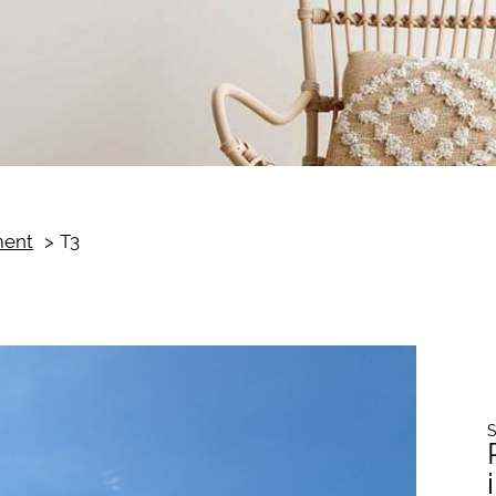
ment
T3
S