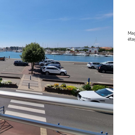
Mag
étag