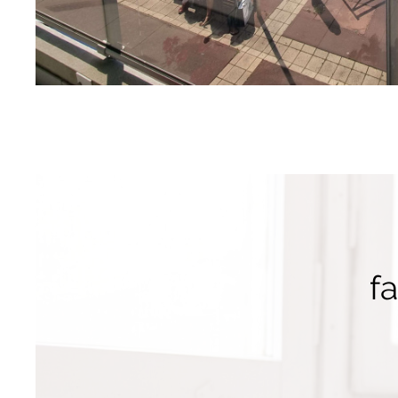
sur ce bien
f