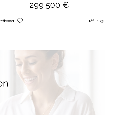
299 500 €
ectionner
réf :
4034
en