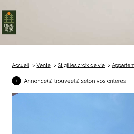
Accueil
Vente
St gilles croix de vie
Apparte
ente
Annonce(s) trouvée(s) selon vos critères
1
cation